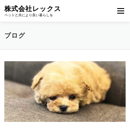
コ
株式会社レックス
ン
メニュー
テ
ペットと共により良い暮らしを
ン
ツ
へ
TOP
会社概要
会社沿革
事業内容
店舗一覧
ブログ
ス
キ
ッ
プ
ブ
ロ
グ